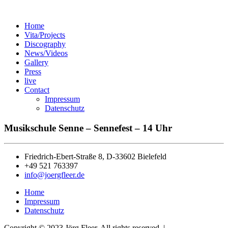
Home
Vita/Projects
Discography
News/Videos
Gallery
Press
live
Contact
Impressum
Datenschutz
Musikschule Senne – Sennefest – 14 Uhr
Friedrich-Ebert-Straße 8, D-33602 Bielefeld
+49 521 763397
info@joergfleer.de
Home
Impressum
Datenschutz
Copyright © 2023 Jörg Fleer. All rights reserved. |