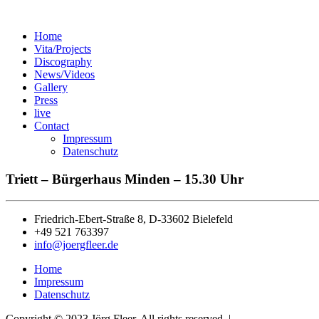
Home
Vita/Projects
Discography
News/Videos
Gallery
Press
live
Contact
Impressum
Datenschutz
Triett – Bürgerhaus Minden – 15.30 Uhr
Friedrich-Ebert-Straße 8, D-33602 Bielefeld
+49 521 763397
info@joergfleer.de
Home
Impressum
Datenschutz
Copyright © 2023 Jörg Fleer. All rights reserved. |